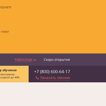
формате
с нами
Караганда
Скоро открытие
р обучения
+7 (800) 600-64-17
 программу
Заказать звонок
скидкой до 40%