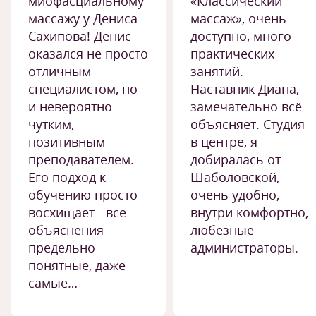
миофасциальному
«Классический
массажу у Дениса
массаж», очень
Сахипова! Денис
доступно, много
оказался не просто
практических
отличным
занятий.
специалистом, но
Наставник Диана,
и невероятно
замечательно всё
чутким,
объясняет. Студия
позитивным
в центре, я
преподавателем.
добиралась от
Его подход к
Шаболовской,
обучению просто
очень удобно,
восхищает - все
внутри комфортно,
объяснения
любезные
предельно
администраторы.
понятные, даже
самые…