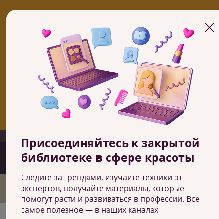
В настоящий момент учебный центр работает только с курсами 
онлайн-формате
ОНЛАЙН КУРСЫ
Если вы заинтересованы в открытии школы по франшизе, то
свяжитесь с нами
ПОДРОБНЕЕ О ФРАНШИЗЕ
+7 (800) 600-64-17
Карага
Присоединяйтесь к закрытой
библиотеке в сфере красоты
Следите за трендами, изучайте техники от
Главная
экспертов, получайте материалы, которые
О нас
помогут расти и развиваться в профессии. Всё
самое полезное — в наших каналах