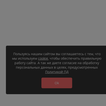
Пользуясь нашим сайтом вы соглашаетесь с тем, что
мы используем
cookie
, чтобы обеспечить правильную
работу сайта. А так же даете согласие на обработку
персональных данных в целях, предусмотренных
Политикой ПД
Ok