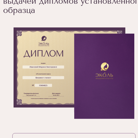
выдачей дипломов установленно
образца
1
/
14