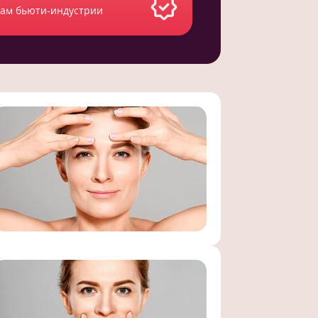
там бьюти-индустрии