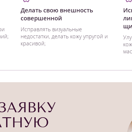
Делать свою внешность
Ис
совершенной
ли
щи
ри
Исправлять визуальные
ий;
недостатки, делать кожу упругой и
Улу
красивой;
кож
мас
ЗАЯВКУ
АТНУЮ