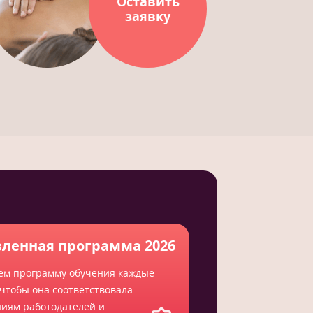
Оставить
заявку
ленная программа 2026
ем программу обучения каждые
 чтобы она соответствовала
ниям работодателей и