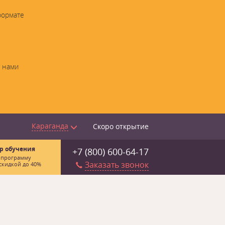
формате
с нами
Караганда
Скоро открытие
р обучения
+7 (800) 600-64-17
 программу
Заказать звонок
скидкой до 40%