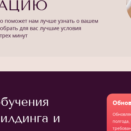
ТАЦИЮ
то поможет нам лучше узнать о вашем
добрать для вас лучшие условия
трех минут
бучения
Обнов
илдинга и
Обновля
полгода,
требова