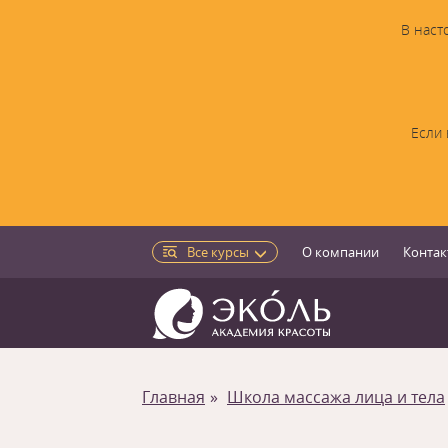
В наст
Если 
Все курсы
О компании
Контак
Главная
Школа массажа лица и тела