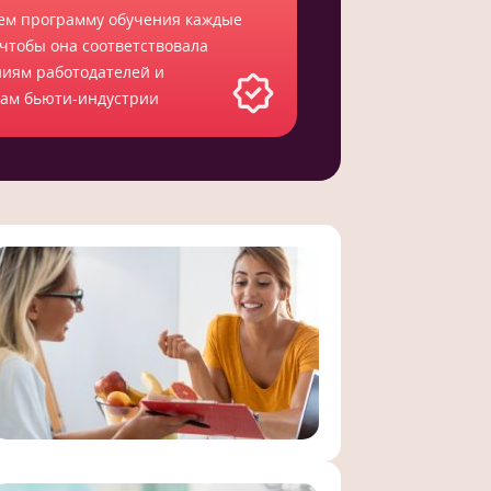
ем программу обучения каждые
 чтобы она соответствовала
ниям работодателей и
там бьюти-индустрии