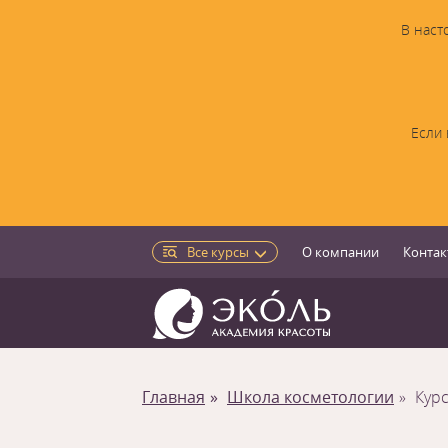
В наст
Если 
Все курсы
О компании
Контак
Главная
Школа косметологии
Кур