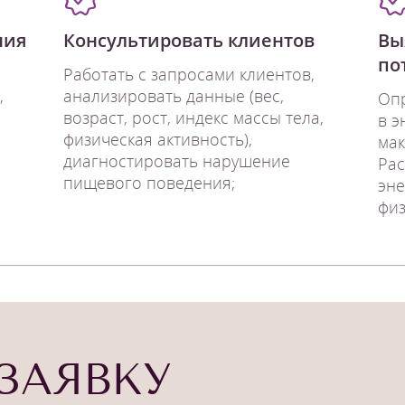
ния
Консультировать клиентов
Вы
по
Работать с запросами клиентов,
,
анализировать данные (вес,
Опр
возраст, рост, индекс массы тела,
в э
физическая активность),
мак
диагностировать нарушение
Рас
пищевого поведения;
эне
физ
ЗАЯВКУ