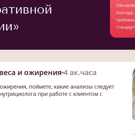
ративной
Обновля
полгода,
требова
ии»
стандар
веса и ожирения
4 ак.часа
 ожирения, поймете, какие анализы следует
 нутрициолога при работе с клиентом с