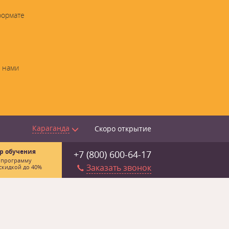
формате
с нами
Караганда
Скоро открытие
р обучения
+7 (800) 600-64-17
 программу
Заказать звонок
скидкой до 40%